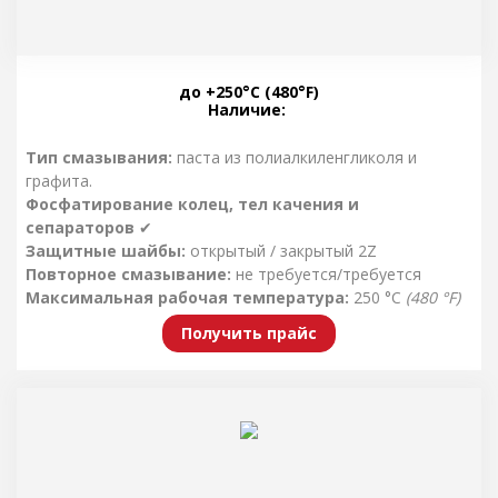
до +250°C (480°F)
Наличие:
Тип смазывания:
паста из полиалкиленгликоля и
графита.
Фосфатирование колец, тел качения и
сепараторов
✔
Защитные шайбы:
открытый / закрытый 2Z
Повторное смазывание:
не требуется/требуется
Максимальная рабочая температура:
250 °C
(480 °F)
Предельная частота вращения:
4500 об/мин /d
m
Получить прайс
Производство:
АП3-18, NSK, SKF, BECO