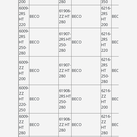
200
280
350
6009-
6216-
61906-
2RS
2RS
BECO
ZZ HT
BECO
BECO
HT
HT
280
220
200
6009-
61907-
6216-
2RS
2RS HT
2RS
HT
BECO
BECO
BECO
250-
HT
250-
280
220
280
6216-
6009-
61907-
2RS
ZZ
BECO
ZZ HT
BECO
HT
BECO
HT
280
250-
200
280
6009-
61908-
6216-
ZZ
2RS HT
ZZ
HT
BECO
BECO
BECO
250-
HT
220-
280
200
250
6009-
6216-
61908-
ZZ
ZZ
BECO
ZZ HT
BECO
BECO
HT
HT
280
280
280