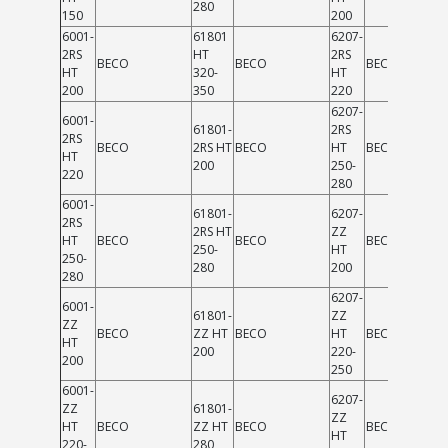
280
150
200
6001-
61801
6207-
2RS
HT
2RS
BECO
BECO
BECO
HT
320-
HT
200
350
220
6207-
6001-
61801-
2RS
2RS
BECO
2RS HT
BECO
HT
BECO
HT
200
250-
220
280
6001-
61801-
6207-
2RS
2RS HT
ZZ
HT
BECO
BECO
BECO
250-
HT
250-
280
200
280
6207-
6001-
61801-
ZZ
ZZ
BECO
ZZ HT
BECO
HT
BECO
HT
200
220-
200
250
6001-
6207-
ZZ
61801-
ZZ
HT
BECO
ZZ HT
BECO
BECO
HT
220-
280