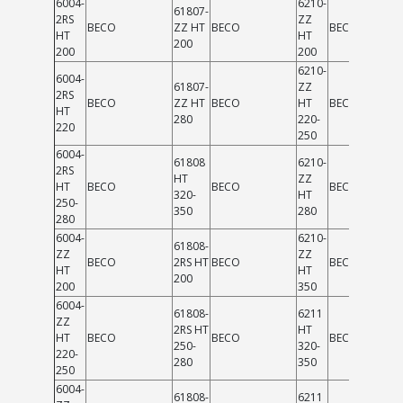
6004-
6210-
61807-
2RS
ZZ
BECO
ZZ HT
BECO
BECO
HT
HT
200
200
200
6210-
6004-
61807-
ZZ
2RS
BECO
ZZ HT
BECO
HT
BECO
HT
280
220-
220
250
6004-
61808
6210-
2RS
HT
ZZ
HT
BECO
BECO
BECO
320-
HT
250-
350
280
280
6004-
6210-
61808-
ZZ
ZZ
BECO
2RS HT
BECO
BECO
HT
HT
200
200
350
6004-
61808-
6211
ZZ
2RS HT
HT
HT
BECO
BECO
BECO
250-
320-
220-
280
350
250
6004-
61808-
6211