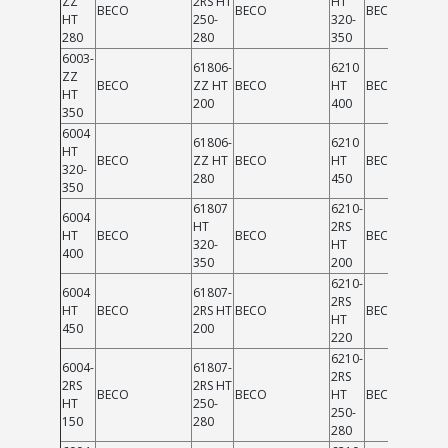
ZZ
2RS HT
HT
BECO
BECO
BECO
HT
250-
320-
280
280
350
6003-
61806-
6210
ZZ
BECO
ZZ HT
BECO
HT
BECO
HT
200
400
350
6004
61806-
6210
HT
BECO
ZZ HT
BECO
HT
BECO
320-
280
450
350
61807
6210-
6004
HT
2RS
HT
BECO
BECO
BECO
320-
HT
400
350
200
6210-
6004
61807-
2RS
HT
BECO
2RS HT
BECO
BECO
HT
450
200
220
6210-
6004-
61807-
2RS
2RS
2RS HT
BECO
BECO
HT
BECO
HT
250-
250-
150
280
280