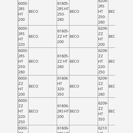
6209-
6003-
61805-
2RS
2RS
2RS HT
BECO
BECO
HT
BECO
HT
250-
250-
200
280
280
6003-
6209-
61805-
2RS
ZZ
BECO
ZZ HT
BECO
BECO
HT
HT
200
220
200
6003-
6209-
2RS
61805-
ZZ
HT
BECO
ZZ HT
BECO
HT
BECO
250-
280
220-
280
250
6003-
61806
6209-
ZZ
HT
ZZ
BECO
BECO
BECO
HT
320-
HT
200
350
280
6003-
6209-
ZZ
61806-
ZZ
HT
BECO
2RS HT
BECO
BECO
HT
220-
200
350
250
6003-
61806-
6210