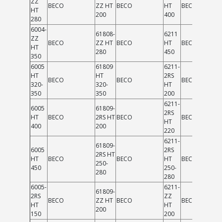
ZZ
BECO
ZZ HT
BECO
HT
BECO
HT
200
400
280
6004-
61808-
6211
ZZ
BECO
ZZ HT
BECO
HT
BECO
HT
280
450
350
6005
61809
6211-
HT
HT
2RS
BECO
BECO
BECO
320-
320-
HT
350
350
200
6211-
6005
61809-
2RS
HT
BECO
2RS HT
BECO
BECO
HT
400
200
220
6211-
61809-
6005
2RS
2RS HT
HT
BECO
BECO
HT
BECO
250-
450
250-
280
280
6005-
6211-
61809-
2RS
ZZ
BECO
ZZ HT
BECO
BECO
HT
HT
200
150
200