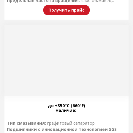
Предельная частота вращения:
4500 об/мин /d
m
Получить прайс
Производство:
NSK, SKF, BECO
до +350°C (660°F)
Наличие:
Тип смазывания:
графитовый сепаратор.
Подшипники с инновационной технологией SGS