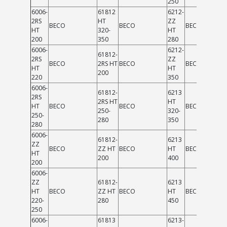
250
6006-
61812
6212-
2RS
HT
ZZ
BECO
BECO
BECO
HT
320-
HT
200
350
280
6006-
6212-
61812-
2RS
ZZ
BECO
2RS HT
BECO
BECO
HT
HT
200
220
350
6006-
61812-
6213
2RS
2RS HT
HT
HT
BECO
BECO
BECO
250-
320-
250-
280
350
280
6006-
61812-
6213
ZZ
BECO
ZZ HT
BECO
HT
BECO
HT
200
400
200
6006-
ZZ
61812-
6213
HT
BECO
ZZ HT
BECO
HT
BECO
220-
280
450
250
6006-
61813
6213-