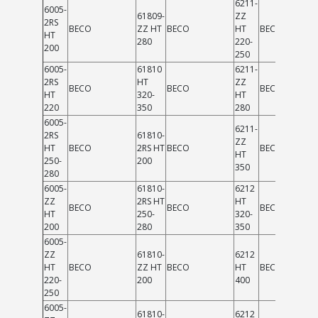
6211-
6005-
61809-
ZZ
2RS
BECO
ZZ HT
BECO
HT
BECO
HT
280
220-
200
250
6005-
61810
6211-
2RS
HT
ZZ
BECO
BECO
BECO
HT
320-
HT
220
350
280
6005-
6211-
2RS
61810-
ZZ
HT
BECO
2RS HT
BECO
BECO
HT
250-
200
350
280
6005-
61810-
6212
ZZ
2RS HT
HT
BECO
BECO
BECO
HT
250-
320-
200
280
350
6005-
ZZ
61810-
6212
HT
BECO
ZZ HT
BECO
HT
BECO
220-
200
400
250
6005-
61810-
6212