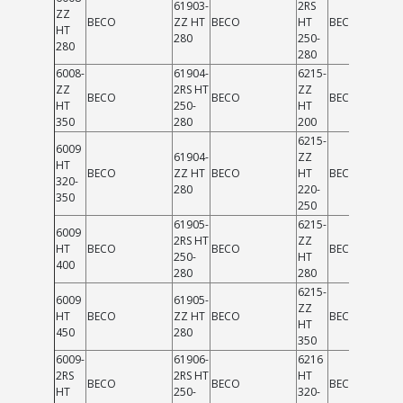
61903-
2RS
ZZ
BECO
ZZ HT
BECO
HT
BECO
HT
280
250-
280
280
6008-
61904-
6215-
ZZ
2RS HT
ZZ
BECO
BECO
BECO
HT
250-
HT
350
280
200
6215-
6009
61904-
ZZ
HT
BECO
ZZ HT
BECO
HT
BECO
320-
280
220-
350
250
61905-
6215-
6009
2RS HT
ZZ
HT
BECO
BECO
BECO
250-
HT
400
280
280
6215-
6009
61905-
ZZ
HT
BECO
ZZ HT
BECO
BECO
HT
450
280
350
6009-
61906-
6216
2RS
2RS HT
HT
BECO
BECO
BECO
HT
250-
320-