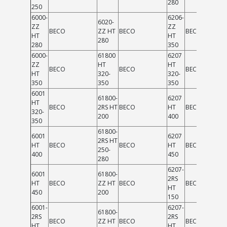
280
250
6000-
6206-
6020-
ZZ
ZZ
BECO
ZZ HT
BECO
BECO
HT
HT
280
280
350
6000-
61800
6207
ZZ
HT
HT
BECO
BECO
BECO
HT
320-
320-
350
350
350
6001
61800-
6207
HT
BECO
2RS HT
BECO
HT
BECO
320-
200
400
350
61800-
6001
6207
2RS HT
HT
BECO
BECO
HT
BECO
250-
400
450
280
6207-
6001
61800-
2RS
HT
BECO
ZZ HT
BECO
BECO
HT
450
200
150
6001-
6207-
61800-
2RS
2RS
BECO
ZZ HT
BECO
BECO
HT
HT