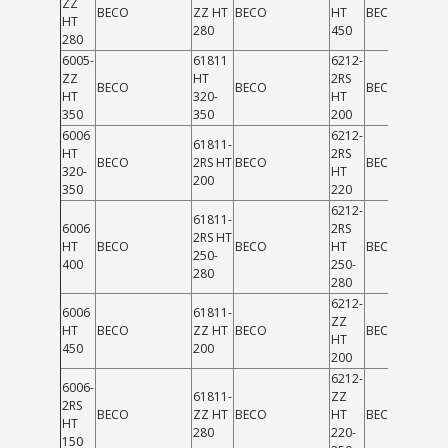
ZZ
BECO
ZZ HT
BECO
HT
BECO
HT
280
450
280
6005-
61811
6212-
ZZ
HT
2RS
BECO
BECO
BECO
HT
320-
HT
350
350
200
6006
6212-
61811-
HT
2RS
BECO
2RS HT
BECO
BECO
320-
HT
200
350
220
6212-
61811-
6006
2RS
2RS HT
HT
BECO
BECO
HT
BECO
250-
400
250-
280
280
6212-
6006
61811-
ZZ
HT
BECO
ZZ HT
BECO
BECO
HT
450
200
200
6212-
6006-
61811-
ZZ
2RS
BECO
ZZ HT
BECO
HT
BECO
HT
280
220-
150