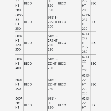
ZZ
HT
2RS
BECO
BECO
BECO
HT
320-
HT
280
350
200
6006-
6213-
61813-
ZZ
2RS
BECO
2RS HT
BECO
BECO
HT
HT
200
350
220
6213-
6007
61813-
2RS
HT
2RS HT
BECO
BECO
HT
BECO
320-
250-
250-
350
280
280
6213-
6007
61813-
ZZ
HT
BECO
ZZ HT
BECO
BECO
HT
400
200
200
6213-
6007
61813-
ZZ
HT
BECO
ZZ HT
BECO
HT
BECO
450
280
220-
250
6007-
61814
6213-
2RS
HT
ZZ
BECO
BECO
BECO
HT
320-
HT