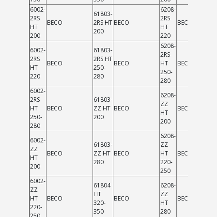
6002-
6208-
61803-
2RS
2RS
BECO
2RS HT
BECO
BECO
HT
HT
200
200
220
6208-
6002-
61803-
2RS
2RS
2RS HT
BECO
BECO
HT
BECO
HT
250-
250-
220
280
280
6002-
6208-
2RS
61803-
ZZ
HT
BECO
ZZ HT
BECO
BECO
HT
250-
200
200
280
6208-
6002-
61803-
ZZ
ZZ
BECO
ZZ HT
BECO
HT
BECO
HT
280
220-
200
250
6002-
61804
6208-
ZZ
HT
ZZ
HT
BECO
BECO
BECO
320-
HT
220-
350
280
250