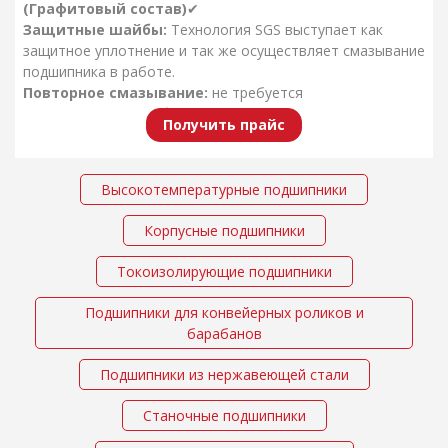
(Графитовый состав)
✔
Защитные шайбы:
Технология SGS выступает как
защитное уплотнение и так же осуществляет смазывание
подшипника в работе.
Повторное смазывание:
не требуется
Максимальная рабочая температура:
350 °C
(660 °F)
Получить прайс
Подшипники способны работать до 5-6 раз
дольше.
Высокотемпературные подшипники
Производство:
АПЗ-18
Корпусные подшипники
Токоизолирующие подшипники
Подшипники для конвейерных роликов и
барабанов
Подшипники из нержавеющей стали
Станочные подшипники