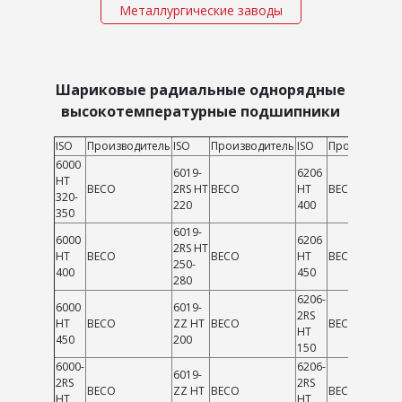
Металлургические заводы
Шариковые радиальные однорядные
высокотемпературные подшипники
ISO
Производитель
ISO
Производитель
ISO
Производите
6000
6019-
6206
HT
BECO
2RS HT
BECO
HT
BECO
320-
220
400
350
6019-
6000
6206
2RS HT
HT
BECO
BECO
HT
BECO
250-
400
450
280
6206-
6000
6019-
2RS
HT
BECO
ZZ HT
BECO
BECO
HT
450
200
150
6000-
6206-
6019-
2RS
2RS
BECO
ZZ HT
BECO
BECO
HT
HT