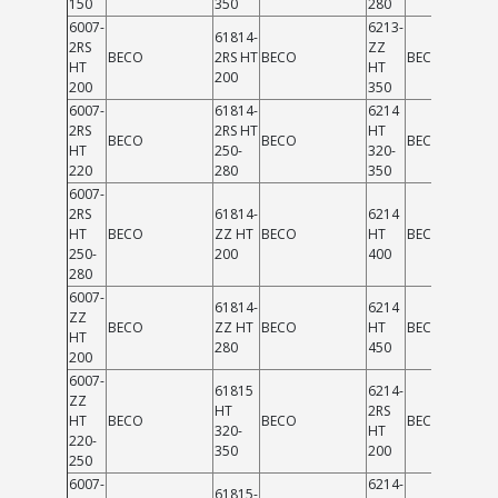
150
350
280
6007-
6213-
61814-
2RS
ZZ
BECO
2RS HT
BECO
BECO
HT
HT
200
200
350
6007-
61814-
6214
2RS
2RS HT
HT
BECO
BECO
BECO
HT
250-
320-
220
280
350
6007-
2RS
61814-
6214
HT
BECO
ZZ HT
BECO
HT
BECO
250-
200
400
280
6007-
61814-
6214
ZZ
BECO
ZZ HT
BECO
HT
BECO
HT
280
450
200
6007-
61815
6214-
ZZ
HT
2RS
HT
BECO
BECO
BECO
320-
HT
220-
350
200
250
6007-
6214-
61815-