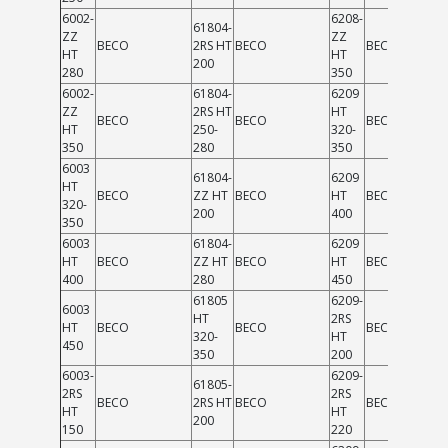
6002-
6208-
61804-
ZZ
ZZ
BECO
2RS HT
BECO
BECO
HT
HT
200
280
350
6002-
61804-
6209
ZZ
2RS HT
HT
BECO
BECO
BECO
HT
250-
320-
350
280
350
6003
61804-
6209
HT
BECO
ZZ HT
BECO
HT
BECO
320-
200
400
350
6003
61804-
6209
HT
BECO
ZZ HT
BECO
HT
BECO
400
280
450
61805
6209-
6003
HT
2RS
HT
BECO
BECO
BECO
320-
HT
450
350
200
6003-
6209-
61805-
2RS
2RS
BECO
2RS HT
BECO
BECO
HT
HT
200
150
220