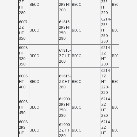
ZZ
2RS
BECO
2RS HT
BECO
BECO
HT
HT
200
280
220
6214-
6007-
61815-
2RS
ZZ
2RS HT
BECO
BECO
HT
BECO
HT
250-
250-
350
280
280
6008
6214-
61815-
HT
ZZ
BECO
ZZ HT
BECO
BECO
320-
HT
200
350
200
6214-
6008
61815-
ZZ
HT
BECO
ZZ HT
BECO
HT
BECO
400
280
220-
250
61900-
6214-
6008
2RS HT
ZZ
HT
BECO
BECO
BECO
250-
HT
450
280
280
6008-
6214-
61900-
2RS
ZZ
BECO
ZZ HT
BECO
BECO
HT
HT
280