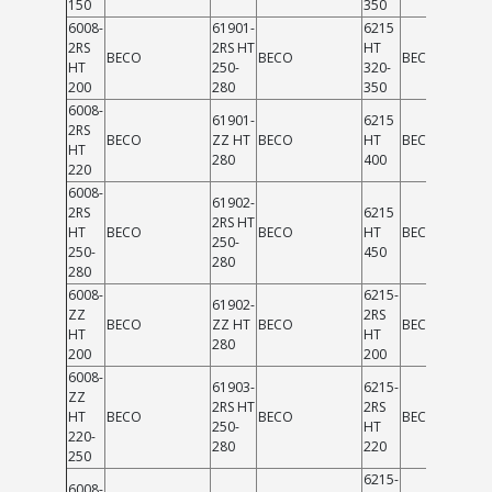
150
350
6008-
61901-
6215
2RS
2RS HT
HT
BECO
BECO
BECO
HT
250-
320-
200
280
350
6008-
61901-
6215
2RS
BECO
ZZ HT
BECO
HT
BECO
HT
280
400
220
6008-
61902-
2RS
6215
2RS HT
HT
BECO
BECO
HT
BECO
250-
250-
450
280
280
6008-
6215-
61902-
ZZ
2RS
BECO
ZZ HT
BECO
BECO
HT
HT
280
200
200
6008-
61903-
6215-
ZZ
2RS HT
2RS
HT
BECO
BECO
BECO
250-
HT
220-
280
220
250
6215-
6008-