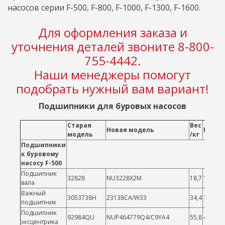
насосов серии F-500, F-800, F-1000, F-1300, F-1600.
Для оформления заказа и
уточнения деталей звоните 8-800-
755-4442.
Наши менеджеры помогут
подобрать нужный вам вариант!
Подшипники для буровых насосов
Старая
Вес
Новая модель
Разме
модель
/кг
Подшипники
к буровому
насосу F-500
Подшипник
32828
NU3228X2M
18,7
140*25
вала
Важный
3053738H
23138CA/W33
34,4
190*32
подшипник
Подшипник
92984QU
NUP464779Q4/C9YA4
55,8
419.1*
эксцентрика