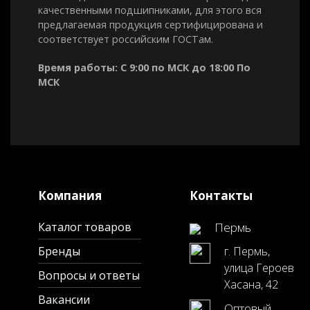
254936Q
NNAL6/177.8Q4/W33XYA
34,2
177.8*
крейцкопфа
качественными подшипниками, для этого вся
Подшипники
предлагаемая продукция сертифицирована и
к буровому
соответствует российским ГОСТам.
насосу F-1300
Подшипник
Время работы: С 9:00 по МСК до 18:00 По
32844
NU3044X3M
38,4
220*35
вала
МСК
Важный
4053160H
24060CA/W33
97,6
300*46
подшипник
Подшипник
928/660.4QU
NUP464776Q4/C9/YA4
129
660.4*
эксцентрика
Подшипник
254941QU
NNAL6/206.375Q4/W33XYA2
44,9
206.37
крейцкопфа
Подшипники
к буровому
Компания
Контакты
насосу F-1600
Подшипник
32844
NU3044X3M
38,4
220*35
вала
Каталог товаров
Пермь
Важный
3003760Y
23160/W33
127
300*50
подшипник
Бренды
г. Пермь,
Подшипник
улица Героев
929/660.4QU
NUP464777Q4/C9YA4
178
660.4*
Вопросы и ответы
эксцентрика
Хасана, 42
Подшипник
254941QU
NNAL6/206.375Q4/W33XYA2
44,9
206.37
Вакансии
крейцкопфа
Оптовый