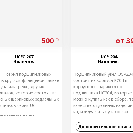
500
₽
от 3
UCFC 207
UCP 204
Наличие:
Наличие:
 — серия подшипниковых
Подшипниковый узел UCP20
 в круглой фланцевой гильзе
состоит из корпуса P204 и
гуна или, реже, других
корпусного шарикового
риалов, которые состоят из
подшипника UC204, которые
усных шариковых радиальных
можно купить как в сборе, та
ипников серии UС.
качестве отдельных изделий
индивидуальных упаковках.
зводство: Япония
Производство: Япония
Дополнительное описа