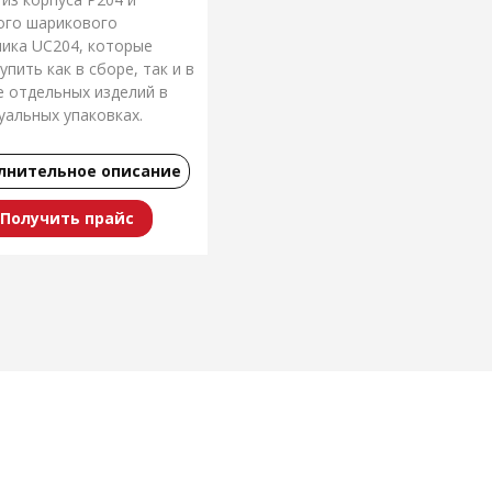
ого шарикового
ика UC204, которые
пить как в сборе, так и в
е отдельных изделий в
уальных упаковках.
дство: Япония
лнительное описание
Получить прайс