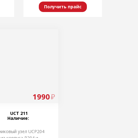
Получить прайс
1990
₽
UCT 211
Наличие:
иковый узел UCP204
из корпуса P204 и