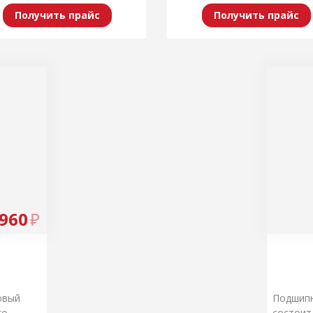
Получить прайс
Получить прайс
960
₽
овый
Подшипн
го
состоит 