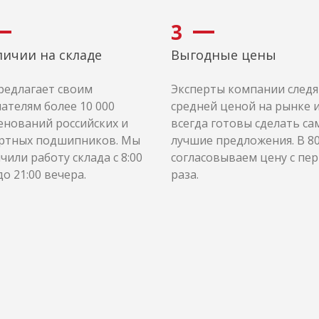
3
личии на складе
Выгодные цены
редлагает своим
Эксперты компании следя
ателям более 10 000
средней ценой на рынке 
нований российских и
всегда готовы сделать са
ртных подшипников. Мы
лучшие предложения. В 8
чили работу склада с 8:00
согласовываем цену с пе
до 21:00 вечера.
раза.