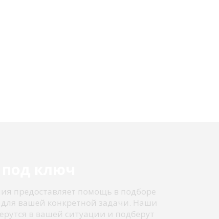
 под ключ
ия предоставляет помощь в подборе
для вашей конкретной задачи. Наши
ерутся в вашей ситуации и подберут