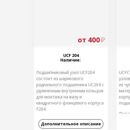
от 400
₽
UCF 204
Наличие:
Подшипниковый узел UCF204
UCFC
состоит из шарикового
узлов
радиального подшипника UС204 с
из чу
удлиненным внутренним кольцом
мате
для монтажа на валу и
корп
квадратного фланцевого корпуса
подш
F204.
Прои
Производство: Япония
Дополнительное описание