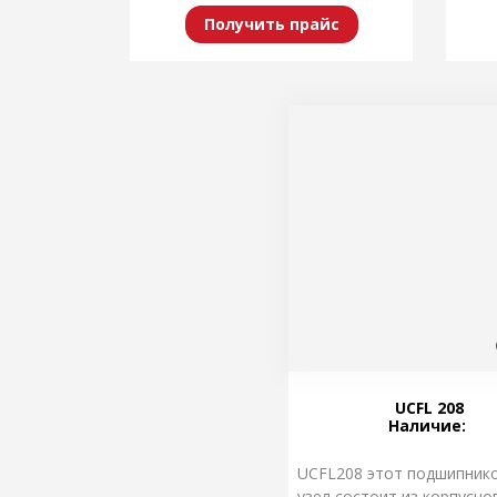
Получить прайс
UCFL 208
Наличие:
UCFL208 этот подшипник
узел состоит из корпусно