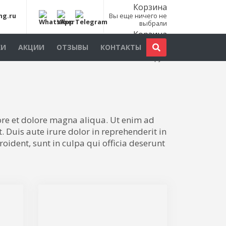
Корзина
ng.ru
Вы еще ничего не
выбрали
Корзина
Всего товаров:
0
КИ
АКЦИИ
ОТЗЫВЫ
КОНТАКТЫ
шт., на сумму:
0
руб.
ore et dolore magna aliqua. Ut enim ad
 Duis aute irure dolor in reprehenderit in
roident, sunt in culpa qui officia deserunt