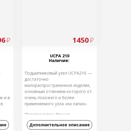
96
₽
1450
₽
UCPA 210
Наличие:
4
Подшипниковый узел UCPA210 —
достаточно
малораспространенное изделие,
основным отличием которого от
к и в
очень похожего и более
 в
применяемого узла «на лапах».
Производство: Япония
ние
Дополнительное описание