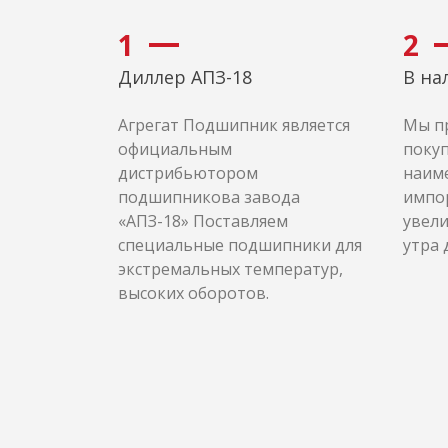
1
2
Диллер АПЗ-18
В на
Агрегат Подшипник является
Мы п
официальным
покуп
дистрибьютором
наиме
подшипникова завода
импо
«АПЗ-18» Поставляем
увели
специальные подшипники для
утра 
экстремальных температур,
высоких оборотов.