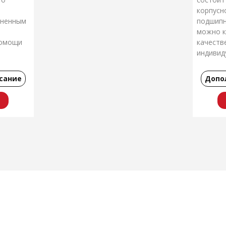
корпусн
иненным
подшипн
можно ку
помощи
качеств
индивид
8 в
Произво
сание
Допо