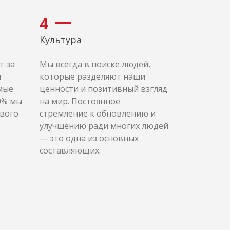
4
Культура
т за
Мы всегда в поиске людей,
и
которые разделяют наши
мые
ценности и позитивный взгляд
0% мы
на мир. Постоянное
рвого
стремление к обновлению и
улучшению ради многих людей
— это одна из основных
составляющих.