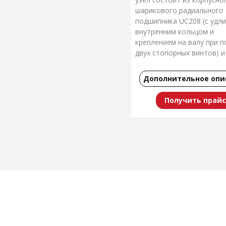
шарикового радиального
подшипника UС208 (с удл
внутренним кольцом и
креплением на валу при 
двух стопорных винтов) и
фланцевого корпуса FL20
форме ромба.
Дополнительное опи
Производство: Япония
Получить прайс