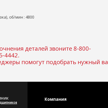
ка), об/мин : 4800
очнения деталей звоните 8-800-
5-4442.
джеры помогут подобрать нужный ва
НИК
Компания
ОДШИПНИКОВ