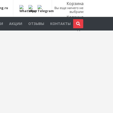
Корзина
ng.ru
Вы еще ничего не
выбрали
Корзина
Всего товаров:
0
КИ
АКЦИИ
ОТЗЫВЫ
КОНТАКТЫ
шт., на сумму:
0
руб.