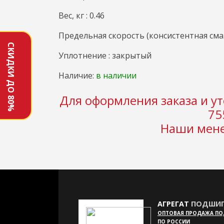
Вес, кг : 0.46
Предельная скорость (консистентная смаз
СКИДКИ ДО 80%
Уплотнение : закрытый
Наличие:
в наличии
Для оформления заказа и ут
75
Наши мене
АГРЕГАТ
ПОДШИП
ОПТОВАЯ ПРОДАЖА П
ПО РОССИИ