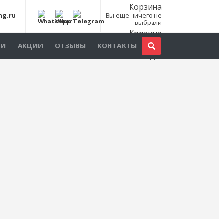
Корзина
ng.ru
Вы еще ничего не
выбрали
Корзина
Всего товаров:
0
КИ
АКЦИИ
ОТЗЫВЫ
КОНТАКТЫ
шт., на сумму:
0
руб.