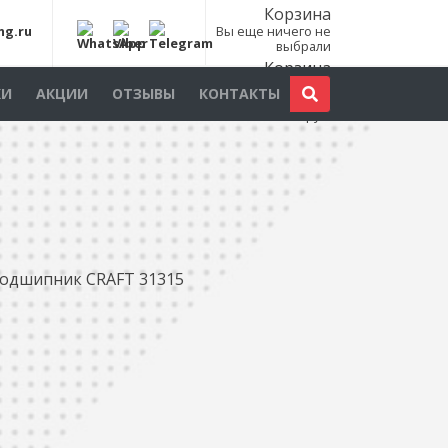
Корзина
ng.ru
Вы еще ничего не
выбрали
Корзина
Всего товаров:
0
КИ
АКЦИИ
ОТЗЫВЫ
КОНТАКТЫ
шт., на сумму:
0
руб.